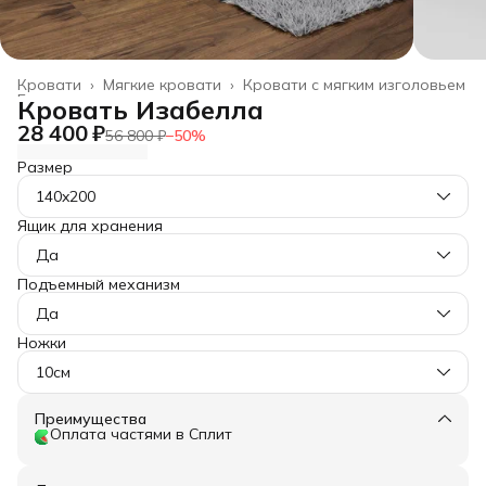
Кровати
›
Мягкие кровати
›
Кровати с мягким изголовьем
Главная
›
Кровать Изабелла
28 400 ₽
56 800 ₽
−
50
%
Размер
140x200
Ящик для хранения
Да
Подъемный механизм
Да
Ножки
10см
Преимущества
Оплата частями в Сплит