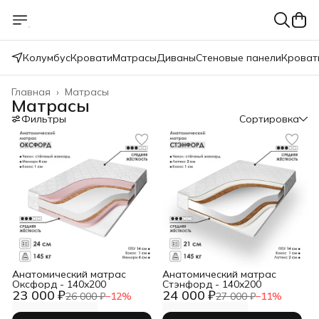
Колумбус
Кровати
Матрасы
Диваны
Стеновые панели
Кроват
Главная
›
Матрасы
Матрасы
Фильтры
Сортировка
Анатомический матрас
Анатомический матрас
Оксфорд - 140x200
Стэнфорд - 140x200
23 000 ₽
24 000 ₽
26 000 ₽
−
12
%
27 000 ₽
−
11
%