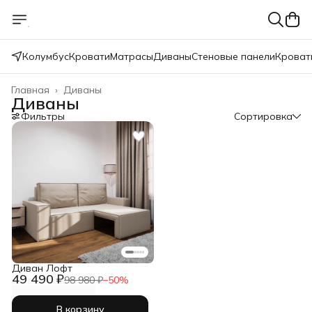
Колумбус
Кровати
Матрасы
Диваны
Стеновые панели
Кроват
Главная
›
Диваны
Диваны
Фильтры
Сортировка
Диван Лофт
49 490 ₽
98 980 ₽
−
50
%
В корзину