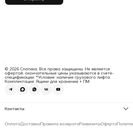
© 2026 Спатика. Все права защищены. Не является
офертой, окончательные цены указываются в счете-
спецификации. *Условие: наличие грузового лифта.
Комплектация: Ящики для хранения + ПМ.
Контакты
Адрес
600018, Владимирская обл., Владимир, ул. Красносельская
Оплата
Доставка
Правила возврата
Реквизиты
Оферта
Полити
д 3
Телефон
8 (996) 478-03-80