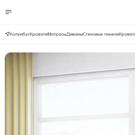
Колумбус
Кровати
Матрасы
Диваны
Стеновые панели
Кроват