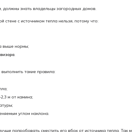
м, должны знать владельцы загородных домов.
й стене с источником тепла нельзя, потому что:
а выше нормы;
евизора
.
о выполнить такие правила:
пла;
2,3 м от камина;
атуры;
еняемым углом наклона.
лучше попробовать сместить его вбок от источника тепла. Так 