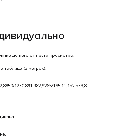
ндивидуально
ояние до него от места просмотра.
 таблице (в метрах):
2,8850/1270,891,982,9265/165,11,152,573,8
дивана
.
не.