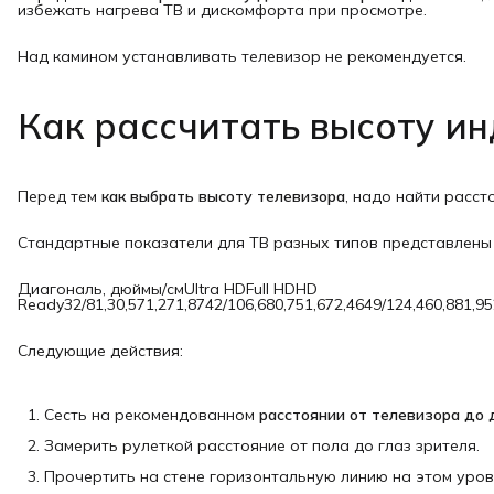
избежать нагрева ТВ и дискомфорта при просмотре.
Над камином устанавливать телевизор не рекомендуется.
Как рассчитать высоту и
Перед тем
как выбрать высоту телевизора
, надо найти расст
Стандартные показатели для ТВ разных типов представлены в
Диагональ, дюймы/смUltra HDFull HDHD
Ready32/81,30,571,271,8742/106,680,751,672,4649/124,460,881,95
Следующие действия:
Сесть на рекомендованном
расстоянии от телевизора до 
Замерить рулеткой расстояние от пола до глаз зрителя.
Прочертить на стене горизонтальную линию на этом уров