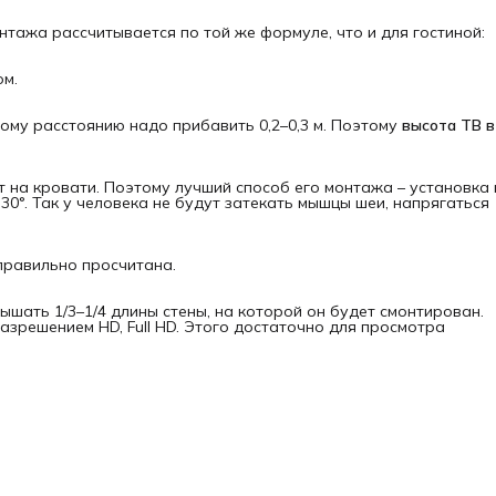
тажа рассчитывается по той же формуле, что и для гостиной:
ом.
ному расстоянию надо прибавить 0,2–0,3 м. Поэтому
высота ТВ в 
 на кровати. Поэтому лучший способ его монтажа – установка 
0°. Так у человека не будут затекать мышцы шеи, напрягаться
правильно просчитана.
шать 1/3–1/4 длины стены, на которой он будет смонтирован.
азрешением HD, Full HD. Этого достаточно для просмотра