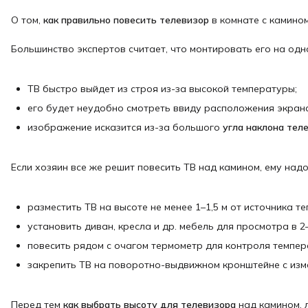
О том,
как правильно повесить телевизор
в комнате с камино
Большинство экспертов считает, что монтировать его на одно
ТВ быстро выйдет из строя из-за высокой температуры;
его будет неудобно смотреть ввиду расположения экран
изображение исказится из-за большого
угла наклона
тел
Если хозяин все же решит повесить ТВ над камином, ему над
разместить ТВ на высоте не менее 1–1,5 м от источника те
установить диван, кресла и др. мебель для просмотра в 2–
повесить рядом с очагом термометр для контроля темпер
закрепить ТВ на поворотно-выдвижном кронштейне с изм
Перед тем
как выбрать высоту для телевизора
над камином, 